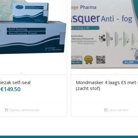
tiezak self-seal
Mondmasker 4 laags ES met e
Prijsklasse:
(zacht stof)
€
149.50
€2.99
tot
€149.50
Opties selecteren
Lees verder