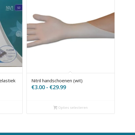
lastiek
Nitril handschoenen (wit)
Prijsklasse:
€
3.00
-
€
29.99
€3.00
tot
€29.99
Opties selecteren