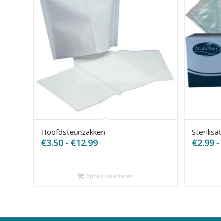
Hoofdsteunzakken
Sterilisa
Prijsklasse:
€
3.50
-
€
12.99
€
2.99
-
€3.50
tot
€12.99
Opties selecteren