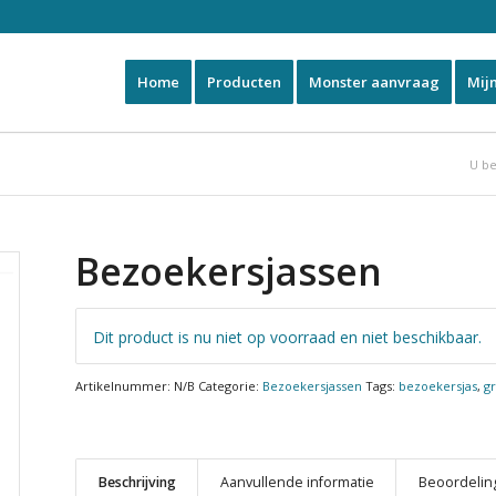
Home
Producten
Monster aanvraag
Mij
U be
Bezoekersjassen
Dit product is nu niet op voorraad en niet beschikbaar.
Artikelnummer:
N/B
Categorie:
Bezoekersjassen
Tags:
bezoekersjas
,
g
Beschrijving
Aanvullende informatie
Beoordeling