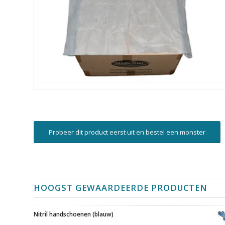
Probeer dit product eerst uit en bestel een monster
HOOGST GEWAARDEERDE PRODUCTEN
Nitril handschoenen (blauw)