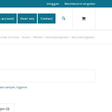
Inloggen
Wachtwoord vergeten
n account
Over ons
Contact
vindt zich hier:
Home
/
Winkel
/
Bezoekersjassen
/
Bezoekersjassen
ratis sample
,
hygiëne
en (0)