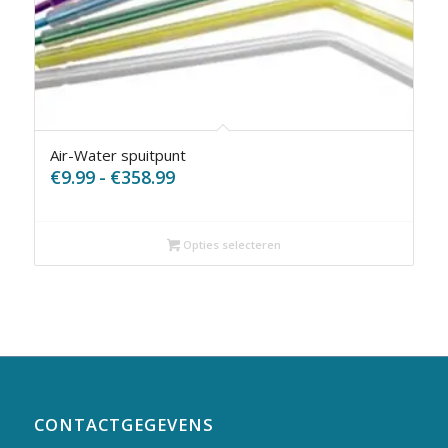
Air-Water spuitpunt
Prijsklasse:
€
9.99
-
€
358.99
€9.99
tot
€358.99
Opties selecteren
CONTACTGEGEVENS