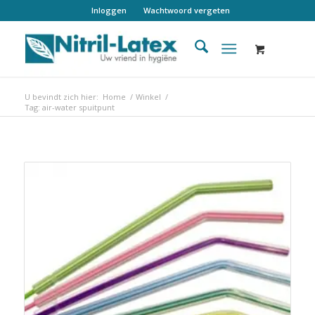
Inloggen
Wachtwoord vergeten
U bevindt zich hier:
Home
/
Winkel
/
Tag: air-water spuitpunt