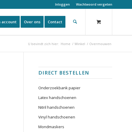
Inloggen
Wachtwoord vergeten
n account
Over ons
Contact
U bevindt zich hier:
Home
/
Winkel
/
Overmouwen
DIRECT BESTELLEN
Onderzoekbank papier
Latex handschoenen
Nitril handschoenen
Vinyl handschoenen
Mondmaskers