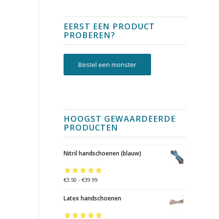
EERST EEN PRODUCT
PROBEREN?
Bestel een monster
HOOGST GEWAARDEERDE
PRODUCTEN
Nitril handschoenen (blauw)
Gewaardeerd
€
3.50
-
€
39.99
5.00
uit 5
Latex handschoenen