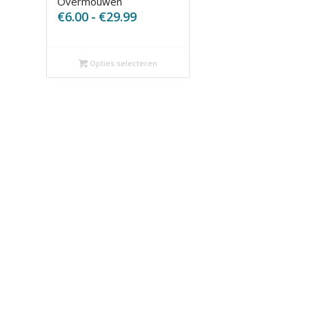
Overmouwen
Prijsklasse:
€
6.00
-
€
29.99
€6.00
tot
€29.99
Opties selecteren