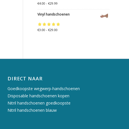
Gewaardeerd
€
4.00
-
€
29.99
5.00
uit 5
Vinyl handschoenen
Gewaardeerd
€
3.00
-
€
29.00
5.00
uit 5
DIRECT NAAR
Goedkoopste wegwerp-handschoenen
Disposable handschoenen kopen
Nitril handschoenen goedkoopste
Nitril handschoenen blauw