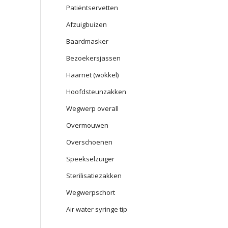
Patiëntservetten
Afzuigbuizen
Baardmasker
Bezoekersjassen
Haarnet (wokkel)
Hoofdsteunzakken
Wegwerp overall
Overmouwen
Overschoenen
Speekselzuiger
Sterilisatiezakken
Wegwerpschort
Air water syringe tip