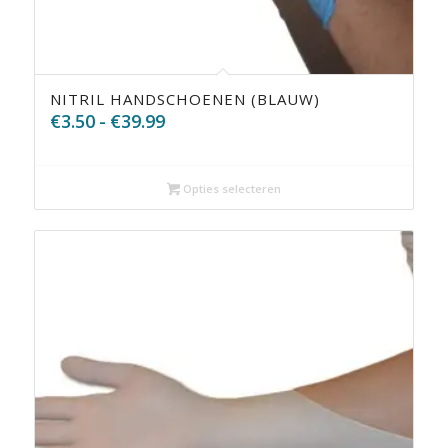
5.00
NITRIL HANDSCHOENEN (BLAUW)
Prijsklasse:
€
3.50
-
€
39.99
€3.50
tot
€39.99
Opties selecteren