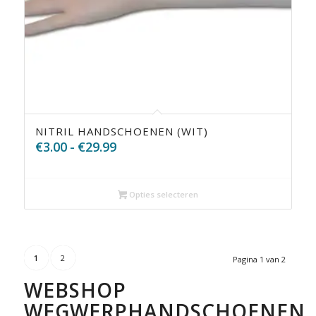
NITRIL HANDSCHOENEN (WIT)
Prijsklasse:
€
3.00
-
€
29.99
€3.00
tot
€29.99
Opties selecteren
1
2
Pagina 1 van 2
WEBSHOP
WEGWERPHANDSCHOENEN