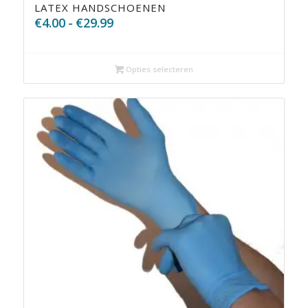
LATEX HANDSCHOENEN
Prijsklasse:
€
4.00
-
€
29.99
€4.00
tot
€29.99
Opties selecteren